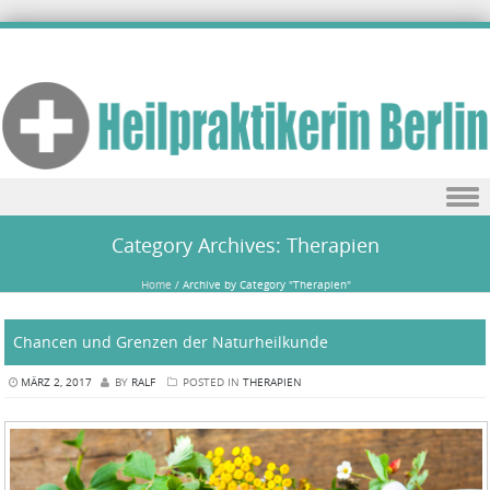
Skip to content
Category Archives:
Therapien
Home
/
Archive by Category "Therapien"
Chancen und Grenzen der Naturheilkunde
MÄRZ 2, 2017
BY
RALF
POSTED IN
THERAPIEN